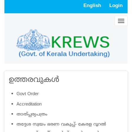
Skip
English
Login
to
main
Togg
content
navig
ഉത്തരവുകള്‍
Govt Order
Accreditation
താത്പ്പര്യപത്രം
തദ്ദേശ സ്വയം ഭരണ വകുപ്പ്- കേരള റൂറൽ