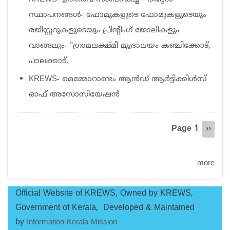
സ്ഥാപനങ്ങൾ- ഫോമുകളുടെ ഫോമുകളുടെയും
രജിസ്റ്ററുകളുടെയും പ്രിന്റിംഗ് ജോലികളും
വാങ്ങലും- "ഗ്രാമലക്ഷ്മി മുദ്രാലയം കഞ്ചിക്കോട്,
പാലക്കാട്.
KREWS- മെമ്മോറാണ്ടം ആൻഡ് ആർട്ടിക്കിൾസ്
ഓഫ് അസോസിയേഷൻ
Pagination
Page 1
Next
››
page
more
Official Website of KREWS, Owned by KREWS,
Government of Kerala, Developed & Maintained
by
Information Kerala Mission