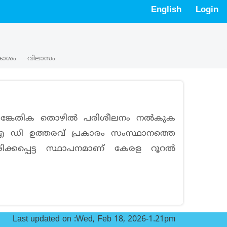
English
Login
കാശം
വിലാസം
സാങ്കേതിക തൊഴില്‍ പരിശീലനം നല്‍കുക
ല്‍ എ ഡി ഉത്തരവ് പ്രകാരം സംസ്ഥാനത്തെ
ിക്കപ്പെട്ട സ്ഥാപനമാണ് കേരള റൂറല്‍
Last updated on :
Wed, Feb 18, 2026-1.21pm