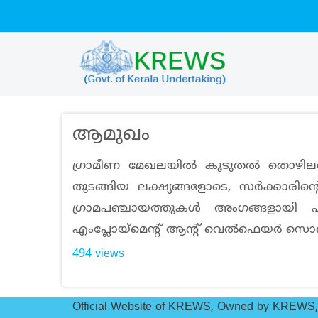
Skip
to
main
content
ആമുഖം
ഗ്രാമീണ മേഖലയില്‍ കൂടുതല്‍ തൊഴിലവ
തുടങ്ങിയ ലക്ഷ്യങ്ങളോടെ, സര്‍ക്കാരിന
ഗ്രാമപഞ്ചായത്തുകള്‍ അംഗങ്ങളായി പഞ
എംപ്ലോയ്മെന്‍റ് ആന്‍റ് വെല്‍ഫെയര്‍ സൊ
494 views
Official Website of KREWS, Owned by KREWS,