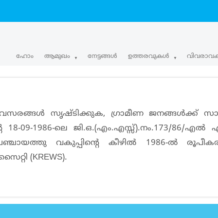
Main
ഹോം
ആമുഖം
നേട്ടങ്ങള്‍
ഉത്തരവുകള്‍
വിവരാവ
navigation
സരങ്ങള്‍ സൃഷ്ടിക്കുക, ഗ്രാമീണ ജനങ്ങള്‍ക്ക് 
്‍റെ 18-09-1986-ലെ ജി.ഒ.(എം.എസ്സ്).നം.173/86/എ
്ചായത്തു വകുപ്പിന്‍റെ കീഴില്‍ 1986-ല്‍ രൂപീകര
സൈറ്റി (KREWS).